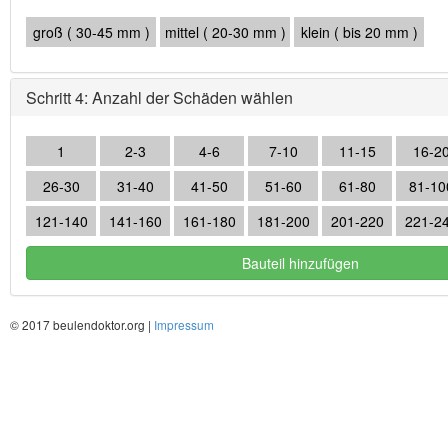
groß ( 30-45 mm )
mittel ( 20-30 mm )
klein ( bis 20 mm )
Schritt 4: Anzahl der Schäden wählen
1
2-3
4-6
7-10
11-15
16-2
26-30
31-40
41-50
51-60
61-80
81-10
121-140
141-160
161-180
181-200
201-220
221-2
© 2017 beulendoktor.org |
Impressum